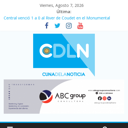
Viernes, Agosto 7, 2026
Última:
Central venció 1 a 0 al River de Coudet en el Monumental
La morosidad alcanzó su nivel más alto en dos décadas y ya
afecta a 400 mil deudores en Santa Fe
Desde que asumió Milei cerraron 41.000 kioscos: el sector
denuncia crisis como en 2001
Vacaciones de invierno con más movimiento y consumo
turístico: 4,6 millones de personas viajaron por el país, un 5,9%
más que en 2025
Fuerte caída de la venta de autos usados en julio: bajó un 12,6%
interanual