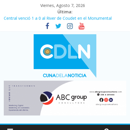
Viernes, Agosto 7, 2026
Última:
Central venció 1 a 0 al River de Coudet en el Monumental
La morosidad alcanzó su nivel más alto en dos décadas y ya
afecta a 400 mil deudores en Santa Fe
Desde que asumió Milei cerraron 41.000 kioscos: el sector
denuncia crisis como en 2001
Vacaciones de invierno con más movimiento y consumo
turístico: 4,6 millones de personas viajaron por el país, un 5,9%
más que en 2025
Fuerte caída de la venta de autos usados en julio: bajó un 12,6%
interanual