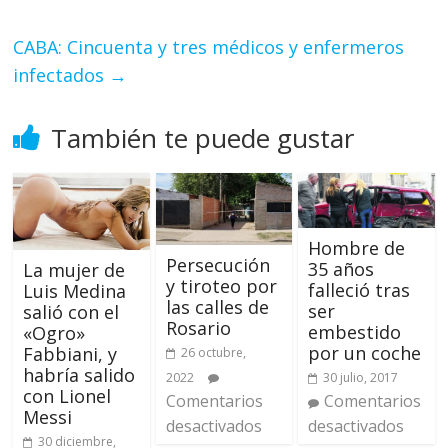
CABA: Cincuenta y tres médicos y enfermeros
infectados
→
También te puede gustar
Hombre de
Persecución
35 años
La mujer de
y tiroteo por
falleció tras
Luis Medina
las calles de
ser
salió con el
Rosario
embestido
«Ogro»
por un coche
Fabbiani, y
26 octubre,
habría salido
2022
30 julio, 2017
con Lionel
Comentarios
Comentarios
Messi
desactivados
desactivados
30 diciembre,