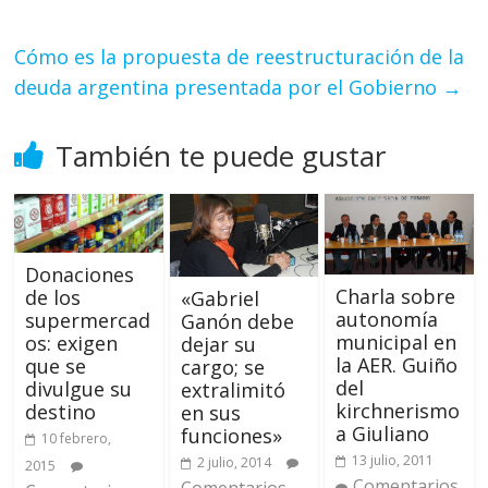
Cómo es la propuesta de reestructuración de la
deuda argentina presentada por el Gobierno
→
También te puede gustar
Donaciones
Charla sobre
de los
«Gabriel
autonomía
supermercad
Ganón debe
municipal en
os: exigen
dejar su
la AER. Guiño
que se
cargo; se
del
divulgue su
extralimitó
kirchnerismo
destino
en sus
a Giuliano
funciones»
10 febrero,
13 julio, 2011
2 julio, 2014
2015
Comentarios