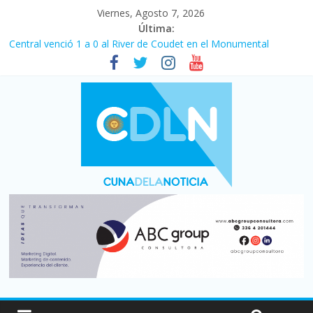
Viernes, Agosto 7, 2026
Última:
Central venció 1 a 0 al River de Coudet en el Monumental
La morosidad alcanzó su nivel más alto en dos décadas y ya
afecta a 400 mil deudores en Santa Fe
Desde que asumió Milei cerraron 41.000 kioscos: el sector
denuncia crisis como en 2001
Vacaciones de invierno con más movimiento y consumo
turístico: 4,6 millones de personas viajaron por el país, un 5,9%
más que en 2025
Fuerte caída de la venta de autos usados en julio: bajó un 12,6%
interanual