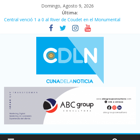
Domingo, Agosto 9, 2026
Última:
Central venció 1 a 0 al River de Coudet en el Monumental
La morosidad alcanzó su nivel más alto en dos décadas y ya
afecta a 400 mil deudores en Santa Fe
Desde que asumió Milei cerraron 41.000 kioscos: el sector
denuncia crisis como en 2001
Vacaciones de invierno con más movimiento y consumo
turístico: 4,6 millones de personas viajaron por el país, un 5,9%
más que en 2025
Fuerte caída de la venta de autos usados en julio: bajó un 12,6%
interanual