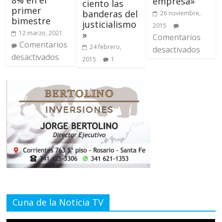
8% en el
empresa»
ciento las
primer
banderas del
26 noviembre,
bimestre
justicialismo
2015
»
12 marzo, 2021
Comentarios
Comentarios
24 febrero,
desactivados
desactivados
2015
1
Cuna de la Noticia TV