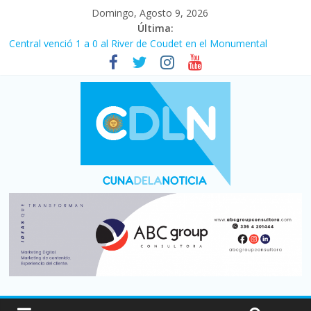
Domingo, Agosto 9, 2026
Última:
Central venció 1 a 0 al River de Coudet en el Monumental
La morosidad alcanzó su nivel más alto en dos décadas y ya
afecta a 400 mil deudores en Santa Fe
Desde que asumió Milei cerraron 41.000 kioscos: el sector
denuncia crisis como en 2001
Vacaciones de invierno con más movimiento y consumo
turístico: 4,6 millones de personas viajaron por el país, un 5,9%
más que en 2025
Fuerte caída de la venta de autos usados en julio: bajó un 12,6%
interanual