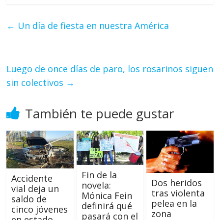
←
Un día de fiesta en nuestra América
Luego de once días de paro, los rosarinos siguen
sin colectivos
→
También te puede gustar
Fin de la
Accidente
Dos heridos
novela:
vial deja un
tras violenta
Mónica Fein
saldo de
pelea en la
definirá qué
cinco jóvenes
zona
pasará con el
en estado