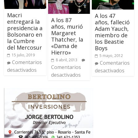
Macri
A los 47
A los 87
entregará la
años, falleció
años, murió
presidencia a
Adam Yauch,
Margaret
Bolsonaro en
miembro de
Thatcher, la
la Cumbre
los Beastie
«Dama de
del Mercosur
Boys
Hierro»
15 julio, 2019
5 mayo, 2012
8 abril, 2013
Comentarios
Comentarios
Comentarios
desactivados
desactivados
desactivados