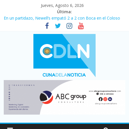
Jueves, Agosto 6, 2026
Última:
En un partidazo, Newell’s empató 2 a 2 con Boca en el Coloso
del Parque
Vacaciones de invierno con más movimiento y consumo
turístico: 4,6 millones de personas viajaron por el país, un 5,9%
más que en 2025
Fuerte caída de la venta de autos usados en julio: bajó un 12,6%
interanual
Central venció 1 a 0 al River de Coudet en el Monumental
Pullaro mejora sus relaciones con el Gobierno nacional