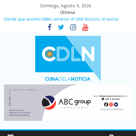
Domingo, Agosto 9, 2026
Última:
Desde que asumió Milei cerraron 41.000 kioscos: el sector
denuncia crisis como en 2001
El agro argentino logró un récord histórico de exportaciones en
el primer semestre de 2026
Duelo internacional: Falleció Jorge Messi, el papá de Leo
Central se despertó y selló una victoria con remontada incluida
por 2 a 1 ante Aldosivi
La morosidad alcanzó su nivel más alto en dos décadas y ya
afecta a 400 mil deudores en Santa Fe