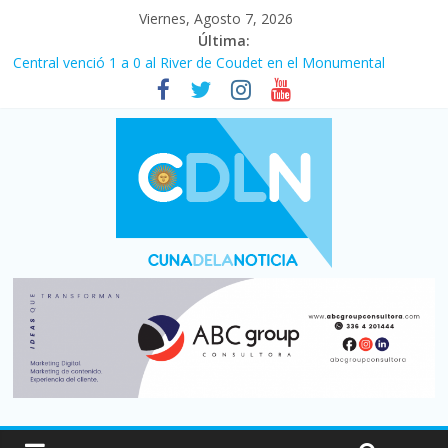
Viernes, Agosto 7, 2026
Última:
Central venció 1 a 0 al River de Coudet en el Monumental
La morosidad alcanzó su nivel más alto en dos décadas y ya
afecta a 400 mil deudores en Santa Fe
Desde que asumió Milei cerraron 41.000 kioscos: el sector
denuncia crisis como en 2001
Vacaciones de invierno con más movimiento y consumo
turístico: 4,6 millones de personas viajaron por el país, un 5,9%
más que en 2025
Fuerte caída de la venta de autos usados en julio: bajó un 12,6%
interanual