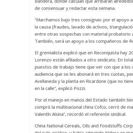
Bandera, donde calculan que arribarán alrededo
de consensuar y redactar esta semana.
“Marchamos bajo tres consignas: por el apoyo a 
la causa (fraudes, lavado de activos, triangulac
entre otras sospechas con material probatorio 
También, será un apoyo a los compañeros de Rec
El gremialista explicó que en Reconquista hay 
Lorenzo están afiliados a otro sindicato. En tota
puestos de trabajo tiene que ver con que a lo
audiencia que se les abonará en tres cuotas, p
Avellaneda y la planta en Ricardone (que no tiene
en la calle”, explicó Pozzi.
Por el manejo en manos del Estado también tiene
compró la multinacional china Cofco, cerró de ma
Valentín Alsina”, recordó el referente sindical.
China National Cereals, Oils and Foodstuffs Cor
del país asiático, y había adquirido Nidera en m