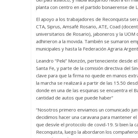
planta con centro en el partido bonaerense de 
El apoyo a los trabajadores de Reconquista será
CTA, Siprus, Amsafé Rosario, ATE, Coad (docent
universitarios de Rosario), jaboneros y la UOM d
adhirieron a la movida. También se sumaron em
municipales y hasta la Federación Agraria Argen
Leandro “Peki” Monzón, perteneciente desde el m
Santa Fe, y parte de la comisión directiva del Sin
clave para que la firma no quede en manos extra
la marcha se realizará a partir de las 15.50 desd
donde en una de las esquinas se encuentra el B
cantidad de autos que puede haber”
“Nosotros primero enviamos un comunicado junto
decidimos hacer una caravana para mantener el 
que desvíe el protocolo de covid-19. Si bien la 
Reconquista, luego la abordaron los compañeros 