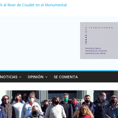
a 0 al River de Coudet en el Monumental
nzó su nivel más alto en dos décadas y ya afecta a 400 mil deudores
Milei cerraron 41.000 kioscos: el sector denuncia crisis como en 20
ierno con más movimiento y consumo turístico: 4,6 millones de perso
 venta de autos usados en julio: bajó un 12,6% interanual
NOTICIAS
OPINIÓN
SE COMENTA