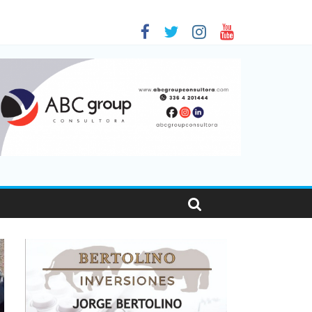
 en Santa Fe
01
nas viajaron por el país, un 5,9% más que en 2025