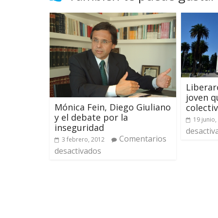
Liberar
joven q
Mónica Fein, Diego Giuliano
colecti
y el debate por la
19 junio,
inseguridad
desactiv
Comentarios
3 febrero, 2012
desactivados