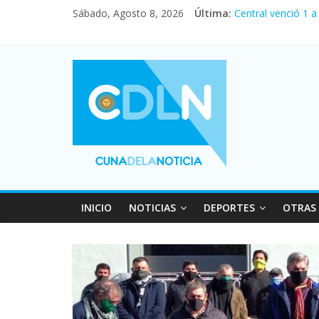
Sábado, Agosto 8, 2026
Última:
Central venció 1 
La morosidad alca
Desde que asumió 
Vacaciones de inv
Fuerte caída de la
INICIO
NOTICIAS
DEPORTES
OTRAS 