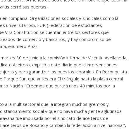
Lanús cerró sus puertas.
 en compañía. Organizaciones sociales y sindicales como la
es universitarios), FUR (Federación de estudiantes
e Villa Constitución se cuentan entre los sectores que
pleados de comercio y bancarios, y hay compromiso de
tina, enumeró Pozzi.
artes 30 de junio a la comisión interna de Vicentin Avellaneda,
dicato Aceitero, explicó a este diario que la intervención es
njeras y para garantizar los puestos laborales. En Reconquista
e Parque Sur, que antes era El triángulo hasta la plaza central
anco Nación. “Creemos que durará unos 40 minutos por la
 a la multisectorial que la integran muchos gremios y
distanciamiento social y que no haya mucha gente aglutinada
caravana fue impulsada por el sindicato de aceiteros de
aceiteros de Rosario y también la federación a nivel nacional”,