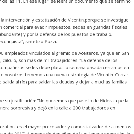
r de las 11. En ese lugar, se leerá un documento que se terminó
la intervención y estatización de Vicentin,porque se investigue
ión comercial para evadir impuestos, sedes en guaridas fiscales,
abundante) y por la defensa de los puestos de trabajo.
onquista”, sintetizó Pozzi.
200 empleados vinculados al gremio de Aceiteros, ya que en San
l, calculó, son más de mil trabajadores. “La defensa de los
s compañeros se les debe plata. La semana pasada cerramos en
ero nosotros tememos una nueva estrategia de Vicentin. Cerrar
 salida al río) para saldar las deudas y dejar a muchas familias
 su justificación: “No queremos que pase lo de Nidera, que la
nera sorpresiva y dejó en la calle a 200 trabajadores en
poration, es el mayor procesador y comercializador de alimentos
arzo de 2017. A menos de dos años de la millonaria operación, la