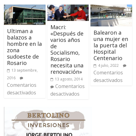
Macri:
Ultiman a
Balearon a
«Después de
balazos a
una mujer en
varios años
hombre en la
la puerta del
de
zona
Hospital
Socialismo,
sudoeste de
Centenario
Rosario
Rosario
necesita una
4 julio, 2022
13 septiembre,
renovación»
Comentarios
2016
13 agosto, 2014
desactivados
Comentarios
Comentarios
desactivados
desactivados