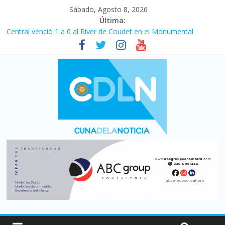
Sábado, Agosto 8, 2026
Última:
Central venció 1 a 0 al River de Coudet en el Monumental
La morosidad alcanzó su nivel más alto en dos décadas y ya
afecta a 400 mil deudores en Santa Fe
Desde que asumió Milei cerraron 41.000 kioscos: el sector
denuncia crisis como en 2001
Vacaciones de invierno con más movimiento y consumo
turístico: 4,6 millones de personas viajaron por el país, un 5,9%
más que en 2025
Fuerte caída de la venta de autos usados en julio: bajó un 12,6%
interanual