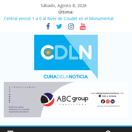
Sábado, Agosto 8, 2026
Última:
Central venció 1 a 0 al River de Coudet en el Monumental
La morosidad alcanzó su nivel más alto en dos décadas y ya
afecta a 400 mil deudores en Santa Fe
Desde que asumió Milei cerraron 41.000 kioscos: el sector
denuncia crisis como en 2001
Vacaciones de invierno con más movimiento y consumo
turístico: 4,6 millones de personas viajaron por el país, un 5,9%
más que en 2025
Fuerte caída de la venta de autos usados en julio: bajó un 12,6%
interanual