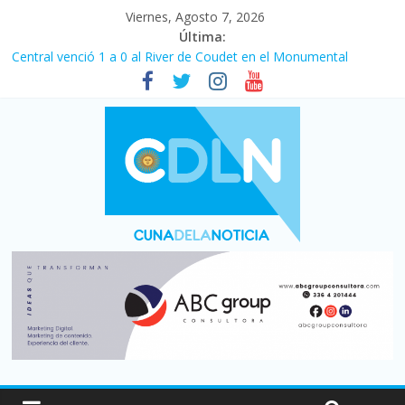
Viernes, Agosto 7, 2026
Última:
Central venció 1 a 0 al River de Coudet en el Monumental
La morosidad alcanzó su nivel más alto en dos décadas y ya
afecta a 400 mil deudores en Santa Fe
Desde que asumió Milei cerraron 41.000 kioscos: el sector
denuncia crisis como en 2001
Vacaciones de invierno con más movimiento y consumo
turístico: 4,6 millones de personas viajaron por el país, un 5,9%
más que en 2025
Fuerte caída de la venta de autos usados en julio: bajó un 12,6%
interanual