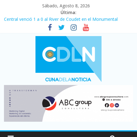
Sábado, Agosto 8, 2026
Última:
Central venció 1 a 0 al River de Coudet en el Monumental
La morosidad alcanzó su nivel más alto en dos décadas y ya
afecta a 400 mil deudores en Santa Fe
Desde que asumió Milei cerraron 41.000 kioscos: el sector
denuncia crisis como en 2001
Vacaciones de invierno con más movimiento y consumo
turístico: 4,6 millones de personas viajaron por el país, un 5,9%
más que en 2025
Fuerte caída de la venta de autos usados en julio: bajó un 12,6%
interanual