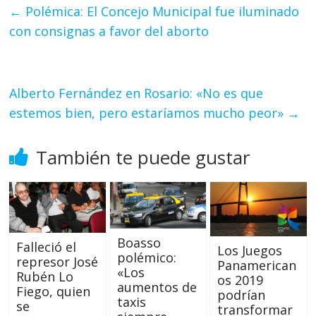
←
Polémica: El Concejo Municipal fue iluminado
con consignas a favor del aborto
Alberto Fernández en Rosario: «No es que
estemos bien, pero estaríamos mucho peor»
→
También te puede gustar
Boasso
Falleció el
Los Juegos
polémico:
represor José
Panamerican
«Los
Rubén Lo
os 2019
aumentos de
Fiego, quien
podrían
taxis
se
transformar