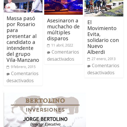
Massa pasó
Asesinaron a
El
por Rosario
muchacho de
Movimiento
para
múltiples
Evita,
presentar al
disparos
solidario con
candidato a
Nuevo
11 abril, 2022
intendente
Alberdi
Comentarios
del grupo
desactivados
27 enero, 2013
Vila-Manzano
Comentarios
9 febrero, 2015
desactivados
Comentarios
desactivados