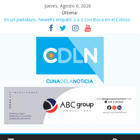
Jueves, Agosto 6, 2026
Última:
En un partidazo, Newell’s empató 2 a 2 con Boca en el Coloso
del Parque
Vacaciones de invierno con más movimiento y consumo
turístico: 4,6 millones de personas viajaron por el país, un 5,9%
más que en 2025
Fuerte caída de la venta de autos usados en julio: bajó un 12,6%
interanual
Central venció 1 a 0 al River de Coudet en el Monumental
Pullaro mejora sus relaciones con el Gobierno nacional