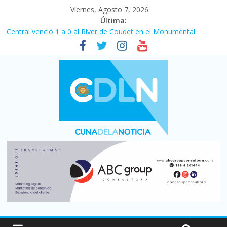
Viernes, Agosto 7, 2026
Última:
Central venció 1 a 0 al River de Coudet en el Monumental
La morosidad alcanzó su nivel más alto en dos décadas y ya
afecta a 400 mil deudores en Santa Fe
Desde que asumió Milei cerraron 41.000 kioscos: el sector
denuncia crisis como en 2001
Vacaciones de invierno con más movimiento y consumo
turístico: 4,6 millones de personas viajaron por el país, un 5,9%
más que en 2025
Fuerte caída de la venta de autos usados en julio: bajó un 12,6%
interanual