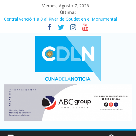
Viernes, Agosto 7, 2026
Última:
Central venció 1 a 0 al River de Coudet en el Monumental
La morosidad alcanzó su nivel más alto en dos décadas y ya
afecta a 400 mil deudores en Santa Fe
Desde que asumió Milei cerraron 41.000 kioscos: el sector
denuncia crisis como en 2001
Vacaciones de invierno con más movimiento y consumo
turístico: 4,6 millones de personas viajaron por el país, un 5,9%
más que en 2025
Fuerte caída de la venta de autos usados en julio: bajó un 12,6%
interanual