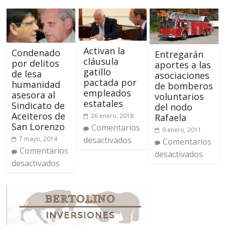
Activan la
Condenado
Entregarán
cláusula
por delitos
aportes a las
gatillo
de lesa
asociaciones
pactada por
humanidad
de bomberos
empleados
asesora al
voluntarios
estatales
Sindicato de
del nodo
Aceiteros de
Rafaela
26 enero, 2018
San Lorenzo
Comentarios
9 enero, 2011
7 mayo, 2014
desactivados
Comentarios
Comentarios
desactivados
desactivados