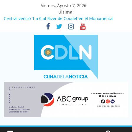
Viernes, Agosto 7, 2026
Última:
Central venció 1 a 0 al River de Coudet en el Monumental
La morosidad alcanzó su nivel más alto en dos décadas y ya
afecta a 400 mil deudores en Santa Fe
Desde que asumió Milei cerraron 41.000 kioscos: el sector
denuncia crisis como en 2001
Vacaciones de invierno con más movimiento y consumo
turístico: 4,6 millones de personas viajaron por el país, un 5,9%
más que en 2025
Fuerte caída de la venta de autos usados en julio: bajó un 12,6%
interanual