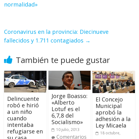
normalidad»
Coronavirus en la provincia: Diecinueve
fallecidos y 1.711 contagiados
→
También te puede gustar
Jorge Boasso:
Delincuente
El Concejo
«Alberto
robó e hirió
Municipal
Lotuf es el
a un niño
aprobó la
6,7,8 del
cuando
adhesión a la
Socialismo»
intentaba
Ley Micaela
10 julio, 2013
refugiarse en
18 octubre,
Comentarios
su casa