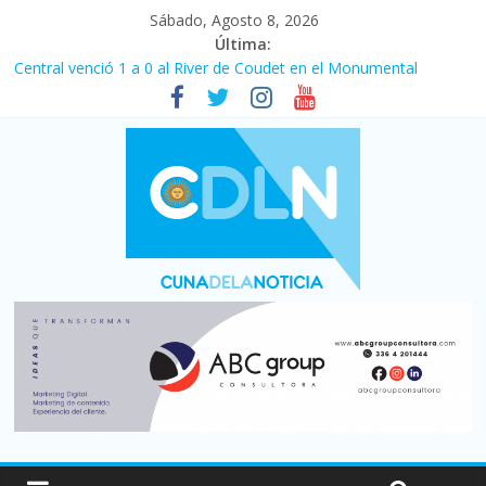
Sábado, Agosto 8, 2026
Última:
Fuerte caída de la venta de autos usados en julio: bajó un 12,6%
interanual
Central venció 1 a 0 al River de Coudet en el Monumental
La morosidad alcanzó su nivel más alto en dos décadas y ya
afecta a 400 mil deudores en Santa Fe
Desde que asumió Milei cerraron 41.000 kioscos: el sector
denuncia crisis como en 2001
Vacaciones de invierno con más movimiento y consumo
turístico: 4,6 millones de personas viajaron por el país, un 5,9%
más que en 2025