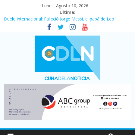
Lunes, Agosto 10, 2026
Última:
Duelo internacional: Falleció Jorge Messi, el papá de Leo
El consumo sigue frenado: las ventas minoristas cayeron 3,8 en
julio y acumulan siete meses en baja
Newell’s cayó 2 a 1 ante Defensa y Justicia en Florencio Varela
por la cuarta fecha del Clausura
El agro argentino logró un récord histórico de exportaciones en
el primer semestre de 2026
La construcción cayó 4,1% en junio y registró su cuarta baja del
año