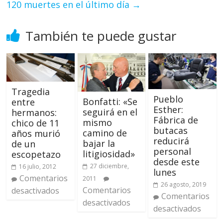
120 muertes en el último día
→
También te puede gustar
Tragedia
Pueblo
Bonfatti: «Se
entre
Esther:
seguirá en el
hermanos:
Fábrica de
mismo
chico de 11
butacas
camino de
años murió
reducirá
bajar la
de un
personal
litigiosidad»
escopetazo
desde este
27 diciembre,
16 julio, 2012
lunes
Comentarios
2011
26 agosto, 2019
Comentarios
desactivados
Comentarios
desactivados
desactivados