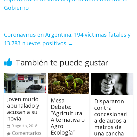
Gobierno
Coronavirus en Argentina: 194 víctimas fatales y
13.783 nuevos positivos
→
También te puede gustar
Joven murió
Mesa
Dispararon
apuñalado y
Debate:
contra
acusan a su
“Agricultura
concesionari
novia
Alternativa o
a de autos a
Agro
9 agosto, 2018
metros de
Ecología”
Comentarios
una cancha