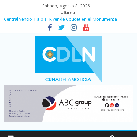
Sábado, Agosto 8, 2026
Última:
Central venció 1 a 0 al River de Coudet en el Monumental
La morosidad alcanzó su nivel más alto en dos décadas y ya
afecta a 400 mil deudores en Santa Fe
Desde que asumió Milei cerraron 41.000 kioscos: el sector
denuncia crisis como en 2001
Vacaciones de invierno con más movimiento y consumo
turístico: 4,6 millones de personas viajaron por el país, un 5,9%
más que en 2025
Fuerte caída de la venta de autos usados en julio: bajó un 12,6%
interanual