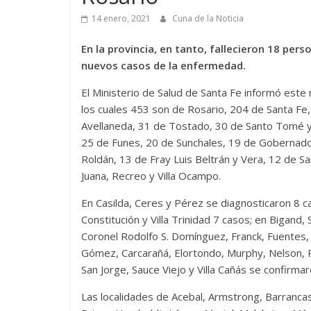
14 enero, 2021
Cuna de la Noticia
En la provincia, en tanto, fallecieron 18 pe
nuevos casos de la enfermedad.
El Ministerio de Salud de Santa Fe informó este
los cuales 453 son de Rosario, 204 de Santa Fe
Avellaneda, 31 de Tostado, 30 de Santo Tomé y
25 de Funes, 20 de Sunchales, 19 de Gobernado
Roldán, 13 de Fray Luis Beltrán y Vera, 12 de Sa
Juana, Recreo y Villa Ocampo.
En Casilda, Ceres y Pérez se diagnosticaron 8 ca
Constitución y Villa Trinidad 7 casos; en Bigand
Coronel Rodolfo S. Domínguez, Franck, Fuentes, 
Gómez, Carcarañá, Elortondo, Murphy, Nelson, P
San Jorge, Sauce Viejo y Villa Cañás se confirma
Las localidades de Acebal, Armstrong, Barranca