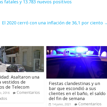
s fatales y 13.783 nuevos positivos
El 2020 cerró con una inflación de 36,1 por ciento
idad: Asaltaron una
a vestidos de
Fiestas clandestinas y un
ios de Telecom
bar que escondió a sus
Comentarios
clientes en el baño, el saldo
o, 2016
del fin de semana
ados
Comentarios
14 junio, 2021