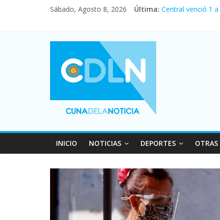
Sábado, Agosto 8, 2026
Última:
Central venció 1 
La morosidad alca
Desde que asumió 
Vacaciones de inv
Fuerte caída de la
INICIO
NOTICIAS
DEPORTES
OTRAS 