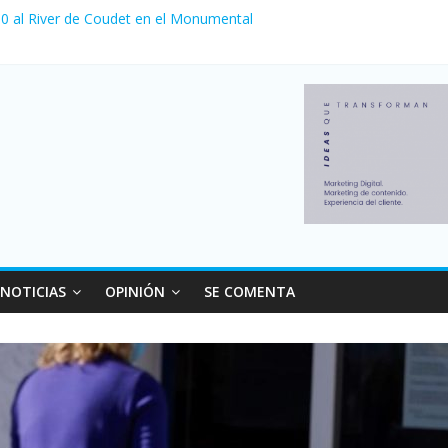
a 0 al River de Coudet en el Monumental
nzó su nivel más alto en dos décadas y ya afecta a 400 mil deudores
Milei cerraron 41.000 kioscos: el sector denuncia crisis como en 20
ierno con más movimiento y consumo turístico: 4,6 millones de perso
 venta de autos usados en julio: bajó un 12,6% interanual
NOTICIAS
OPINIÓN
SE COMENTA