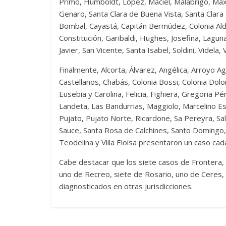
Primo, Humboldt, López, Maciel, Malabrigo, Má
Genaro, Santa Clara de Buena Vista, Santa Clara
Bombal, Cayastá, Capitán Bermúdez, Colonia Alda
Constitución, Garibaldi, Hughes, Josefina, Laguna
Javier, San Vicente, Santa Isabel, Soldini, Videla,
Finalmente, Alcorta, Álvarez, Angélica, Arroyo A
Castellanos, Chabás, Colonia Bossi, Colonia Dolo
Eusebia y Carolina, Felicia, Fighiera, Gregoria P
Landeta, Las Bandurrias, Maggiolo, Marcelino E
Pujato, Pujato Norte, Ricardone, Sa Pereyra, Sa
Sauce, Santa Rosa de Calchines, Santo Domingo, S
Teodelina y Villa Eloísa presentaron un caso cad
Cabe destacar que los siete casos de Frontera, 
uno de Recreo, siete de Rosario, uno de Ceres, e
diagnosticados en otras jurisdicciones.