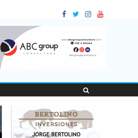
 en Santa Fe
01
nas viajaron por el país, un 5,9% más que en 2025