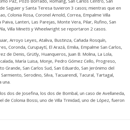
ximo Paz, Pozo Borrado, Romang, San Carlos Centro, San
 de Saguier y Santa Teresa tuvieron 3 casos; mientras que en
o, Colonia Rosa, Coronel Arnold, Correa, Empalme Villa
 Paiva, Lanteri, Las Parejas, Monte Vera, Pilar, Rufino, San
 Vila, Villa Minetti y Wheelwright se reportaron 2 casos.
guiar, Arroyo Leyes, Ataliva, Bustinza, Cañada Rosquín,
res, Coronda, Curupaytí, El Arazá, Emilia, Empalme San Carlos,
érez de Denis, Grütly, Huanqueros, Juan B. Molina, La Lola,
scalada, María Luisa, Monje, Pedro Gómez Cello, Progreso,
lto Grande, San Carlos Sud, San Eduardo, San Jerónimo del
armiento, Serodino, Silva, Tacuarendí, Tacural, Tartagal,
a una.
los dos de Josefina, los dos de Bombal, un caso de Avellaneda,
l de Colonia Bossi, uno de Villa Trinidad, uno de López, fueron