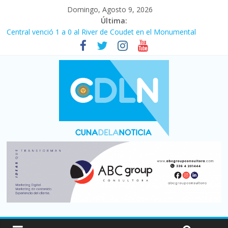
Domingo, Agosto 9, 2026
Última:
Central venció 1 a 0 al River de Coudet en el Monumental
La morosidad alcanzó su nivel más alto en dos décadas y ya
afecta a 400 mil deudores en Santa Fe
Desde que asumió Milei cerraron 41.000 kioscos: el sector
denuncia crisis como en 2001
Vacaciones de invierno con más movimiento y consumo
turístico: 4,6 millones de personas viajaron por el país, un 5,9%
más que en 2025
Fuerte caída de la venta de autos usados en julio: bajó un 12,6%
interanual