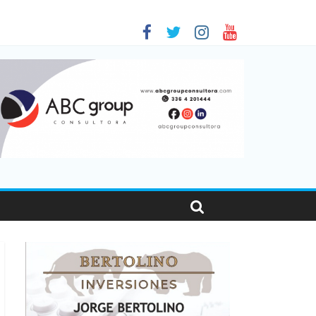
es en Santa Fe
001
sonas viajaron por el país, un 5,9% más que en 2025