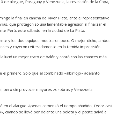
30 de alargue, Paraguay y Venezuela, la revelación de la Copa,
omingo la final en cancha de River Plate, ante el representativo
rías, que protagonizó una lamentable agresión al finalizar el
ante Perú, este sábado, en la ciudad de La Plata.
mbiente y los dos equipos mostraron poco. O mejor dicho, ambos
ances y cayeron reiteradamente en la temida imprecisión.
a lució un mejor trato de balón y contó con las chances más
el primero. Sólo que el combinado «albirrojo» adelantó
ta, pero sin provocar mayores zozobras y Venezuela
erivó en el alargue. Apenas comenzó el tiempo añadido, Fedor casi
nto», cuando se llevó por delante una pelota y el poste salvó a