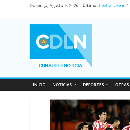
Domingo, Agosto 9, 2026
Última:
Central venció 1
La morosidad al
Desde que asumió
Vacaciones de i
INICIO
NOTICIAS
DEPORTES
OTRAS 