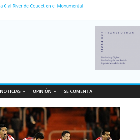
 a 0 al River de Coudet en el Monumental
canzó su nivel más alto en dos décadas y ya afecta a 400 mil deudor
 Milei cerraron 41.000 kioscos: el sector denuncia crisis como en 2
nvierno con más movimiento y consumo turístico: 4,6 millones de per
NOTICIAS
OPINIÓN
SE COMENTA