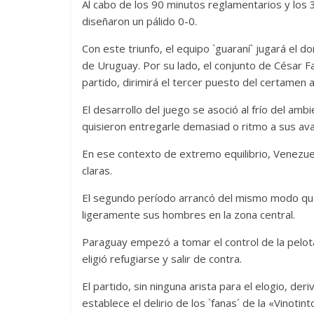
Al cabo de los 90 minutos reglamentarios y los 
diseñaron un pálido 0-0.
Con este triunfo, el equipo `guaraní` jugará el d
de Uruguay. Por su lado, el conjunto de César Fa
partido, dirimirá el tercer puesto del certamen 
El desarrollo del juego se asoció al frío del a
quisieron entregarle demasiad o ritmo a sus av
En ese contexto de extremo equilibrio, Venezuel
claras.
El segundo período arrancó del mismo modo que 
ligeramente sus hombres en la zona central.
Paraguay empezó a tomar el control de la pelo
eligió refugiarse y salir de contra.
El partido, sin ninguna arista para el elogio, d
establece el delirio de los `fanas´ de la «Vinoti