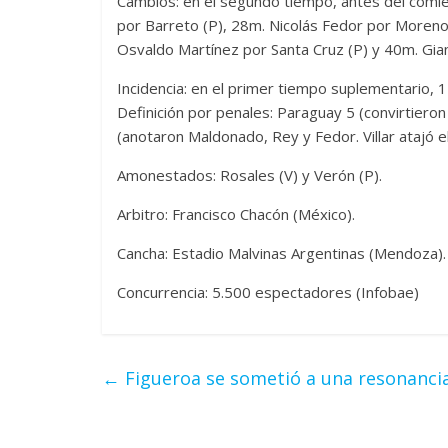
Cambios: en el segundo tiempo, antes del comie
por Barreto (P), 28m. Nicolás Fedor por Moreno
Osvaldo Martínez por Santa Cruz (P) y 40m. Gia
Incidencia: en el primer tiempo suplementario, 
Definición por penales: Paraguay 5 (convirtiero
(anotaron Maldonado, Rey y Fedor. Villar atajó 
Amonestados: Rosales (V) y Verón (P).
Arbitro: Francisco Chacón (México).
Cancha: Estadio Malvinas Argentinas (Mendoza).
Concurrencia: 5.500 espectadores (Infobae)
←
Figueroa se sometió a una resonancia 