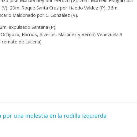
nzo José Manuel Rey por Perozo (V), 26m. Marcelo Estigarribia
 (V), 29m. Roque Santa Cruz por Haedo Valdez (P), 36m.
ncarlo Maldonado por C. González (V).
12m. expulsado Santana (P).
n Ortigoza, Barrios, Riveros, Martínez y Verón) Venezuela 3
el remate de Lucena)
por una molestia en la rodilla izquierda