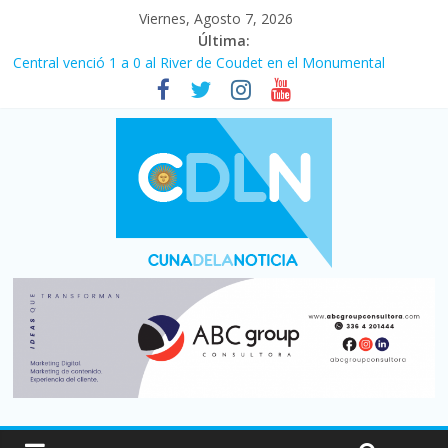
Viernes, Agosto 7, 2026
Última:
Central venció 1 a 0 al River de Coudet en el Monumental
La morosidad alcanzó su nivel más alto en dos décadas y ya
afecta a 400 mil deudores en Santa Fe
Desde que asumió Milei cerraron 41.000 kioscos: el sector
denuncia crisis como en 2001
Vacaciones de invierno con más movimiento y consumo
turístico: 4,6 millones de personas viajaron por el país, un 5,9%
más que en 2025
Fuerte caída de la venta de autos usados en julio: bajó un 12,6%
interanual