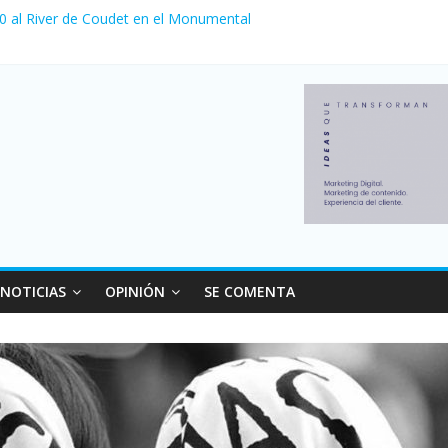
 0 al River de Coudet en el Monumental
nzó su nivel más alto en dos décadas y ya afecta a 400 mil deudores
ilei cerraron 41.000 kioscos: el sector denuncia crisis como en 200
erno con más movimiento y consumo turístico: 4,6 millones de perso
 venta de autos usados en julio: bajó un 12,6% interanual
NOTICIAS
OPINIÓN
SE COMENTA