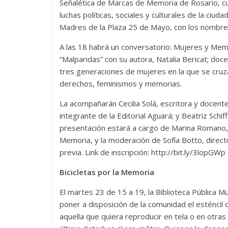
Señalética de Marcas de Memoria de Rosario, cuyo
luchas políticas, sociales y culturales de la ciuda
Madres de la Plaza 25 de Mayo, con los nombre
A las 18 habrá un conversatorio: Mujeres y Memor
“Malparidas” con su autora, Natalia Bericat; doce
tres generaciones de mujeres en la que se cruza
derechos, feminismos y memorias.
La acompañarán Cecilia Solá, escritora y docent
integrante de la Editorial Aguará; y Beatriz Schif
presentación estará a cargo de Marina Romano,
Memoria, y la moderación de Sofía Botto, directo
previa. Link de inscripción: http://bit.ly/3lopGWp
Bicicletas por la Memoria
El martes 23 de 15 a 19, la Biblioteca Pública 
poner a disposición de la comunidad el esténcil 
aquella que quiera reproducir en tela o en otra