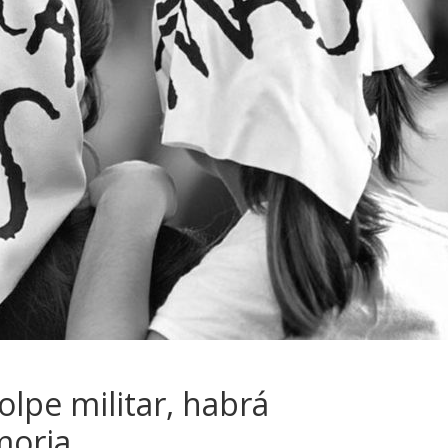
olpe militar, habrá
moria