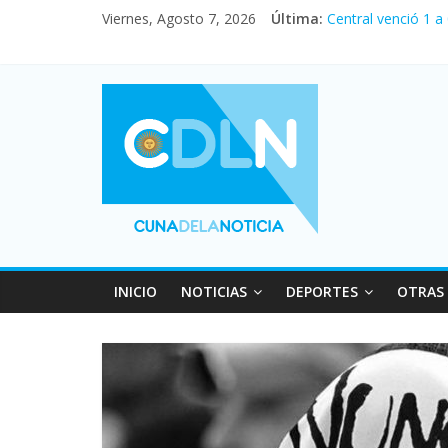
Viernes, Agosto 7, 2026
Última:
Central venció 1 a
La morosidad alca
Desde que asumió M
Vacaciones de invi
Fuerte caída de la
INICIO
NOTICIAS
DEPORTES
OTRAS 