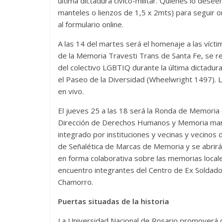
última dictadura cívico-militar. Quienes lo desee
manteles o lienzos de 1,5 x 2mts) para seguir o
al formulario online.
A las 14 del martes será el homenaje a las víctima
de la Memoria Travesti Trans de Santa Fe, se 
del colectivo LGBTIQ durante la última dictadura
el Paseo de la Diversidad (Wheelwright 1497). 
en vivo.
El jueves 25 a las 18 será la Ronda de Memoria
Dirección de Derechos Humanos y Memoria mante
integrado por instituciones y vecinas y vecinos
de Señalética de Marcas de Memoria y se abrirá 
en forma colaborativa sobre las memorias locales
encuentro integrantes del Centro de Ex Soldado
Chamorro.
Puertas situadas de la historia
La Universidad Nacional de Rosario promoverá d