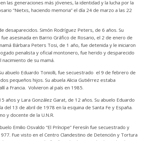
n las generaciones más jóvenes, la identidad y la lucha por la
Rosario “Nietxs, haciendo memoria” el día 24 de marzo a las 22
 de desaparecidos. Simón Rodríguez Peters, de 6 años. Su
o fue asesinada en Barrio Gráfico de Rosario, el 2 de enero de
mamá Bárbara Peters Tosi, de 1 año, fue detenida y le iniciaron
bogado penalista y oficial montonero, fue herido y desparecido
l nacimiento de su mamá.
 Su abuelo Eduardo Toniolli, fue secuestrado el 9 de febrero de
 dos pequeños hijos. Su abuela Alicia Gutiérrez estaba
lí a Francia. Volvieron al país en 1985.
15 años y Lara González Garat, de 12 años. Su abuelo Eduardo
 del 13 de abril de 1978 en la esquina de Santa Fe y España.
no y docente de la U.N.R.
buelo Emilio Osvaldo “El Príncipe” Feresín fue secuestrado y
1977. Fue visto en el Centro Clandestino de Detención y Tortura