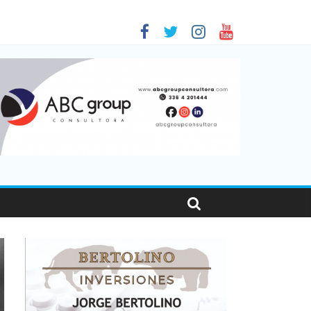
 en Santa Fe
1
nas viajaron por el país, un 5,9% más que en 2025