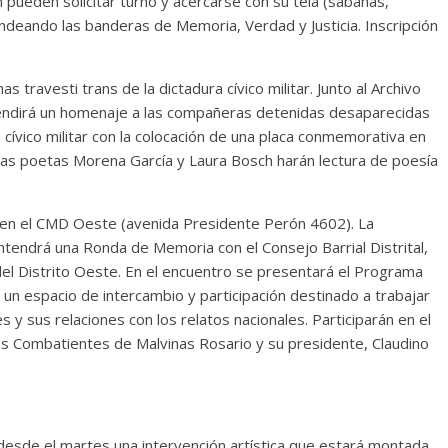
n pueden solicitar turno y acercarse con su tela (sábanas,
ndeando las banderas de Memoria, Verdad y Justicia. Inscripción
s travesti trans de la dictadura cívico militar. Junto al Archivo
rendirá un homenaje a las compañeras detenidas desaparecidas
 cívico militar con la colocación de una placa conmemorativa en
Las poetas Morena García y Laura Bosch harán lectura de poesía
 en el CMD Oeste (avenida Presidente Perón 4602). La
ndrá una Ronda de Memoria con el Consejo Barrial Distrital,
 del Distrito Oeste. En el encuentro se presentará el Programa
un espacio de intercambio y participación destinado a trabajar
 y sus relaciones con los relatos nacionales. Participarán en el
s Combatientes de Malvinas Rosario y su presidente, Claudino
esde el martes una intervención artística que estará montada