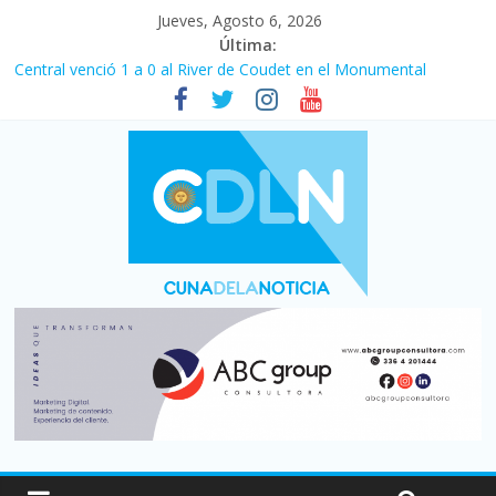
Jueves, Agosto 6, 2026
Última:
Central venció 1 a 0 al River de Coudet en el Monumental
La morosidad alcanzó su nivel más alto en dos décadas y ya
afecta a 400 mil deudores en Santa Fe
Desde que asumió Milei cerraron 41.000 kioscos: el sector
denuncia crisis como en 2001
Vacaciones de invierno con más movimiento y consumo
turístico: 4,6 millones de personas viajaron por el país, un 5,9%
más que en 2025
Fuerte caída de la venta de autos usados en julio: bajó un 12,6%
interanual