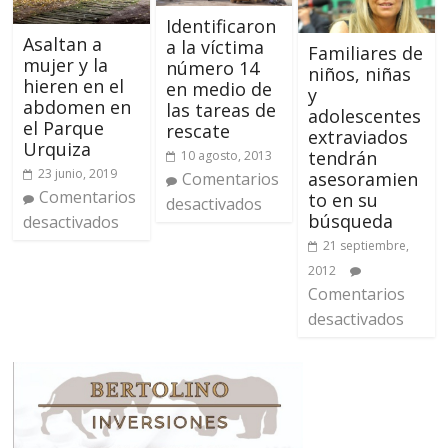
Identificaron
Asaltan a
a la víctima
Familiares de
mujer y la
número 14
niños, niñas
hieren en el
en medio de
y
abdomen en
las tareas de
adolescentes
el Parque
rescate
extraviados
Urquiza
tendrán
10 agosto, 2013
23 junio, 2019
asesoramien
Comentarios
Comentarios
to en su
desactivados
búsqueda
desactivados
21 septiembre,
2012
Comentarios
desactivados