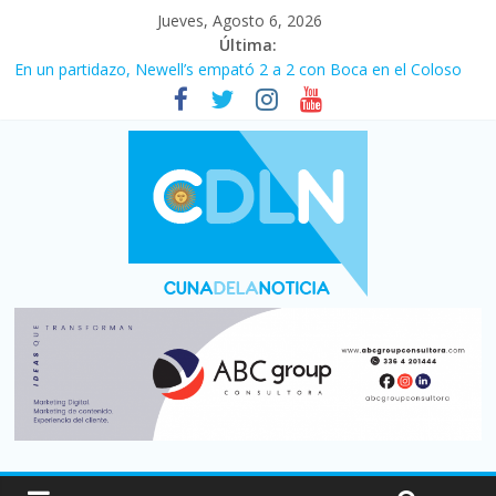
Jueves, Agosto 6, 2026
Última:
En un partidazo, Newell’s empató 2 a 2 con Boca en el Coloso
del Parque
Vacaciones de invierno con más movimiento y consumo
turístico: 4,6 millones de personas viajaron por el país, un 5,9%
más que en 2025
Fuerte caída de la venta de autos usados en julio: bajó un 12,6%
interanual
Central venció 1 a 0 al River de Coudet en el Monumental
Pullaro mejora sus relaciones con el Gobierno nacional