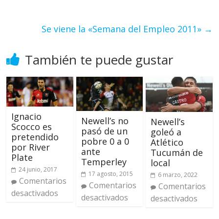
Se viene la «Semana del Empleo 2011»
→
También te puede gustar
Ignacio
Newell’s no
Newell’s
Scocco es
pasó de un
goleó a
pretendido
pobre 0 a 0
Atlético
por River
ante
Tucumán de
Plate
Temperley
local
24 junio, 2017
17 agosto, 2015
6 marzo, 2022
Comentarios
Comentarios
Comentarios
desactivados
desactivados
desactivados