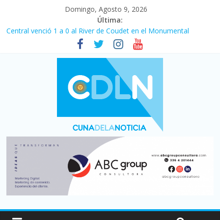
Domingo, Agosto 9, 2026
Última:
Central venció 1 a 0 al River de Coudet en el Monumental
La morosidad alcanzó su nivel más alto en dos décadas y ya
afecta a 400 mil deudores en Santa Fe
Desde que asumió Milei cerraron 41.000 kioscos: el sector
denuncia crisis como en 2001
Vacaciones de invierno con más movimiento y consumo
turístico: 4,6 millones de personas viajaron por el país, un 5,9%
más que en 2025
Fuerte caída de la venta de autos usados en julio: bajó un 12,6%
interanual