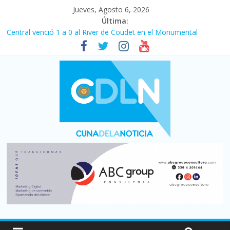
Jueves, Agosto 6, 2026
Última:
Central venció 1 a 0 al River de Coudet en el Monumental
La morosidad alcanzó su nivel más alto en dos décadas y ya
afecta a 400 mil deudores en Santa Fe
Desde que asumió Milei cerraron 41.000 kioscos: el sector
denuncia crisis como en 2001
Vacaciones de invierno con más movimiento y consumo
turístico: 4,6 millones de personas viajaron por el país, un 5,9%
más que en 2025
Fuerte caída de la venta de autos usados en julio: bajó un 12,6%
interanual