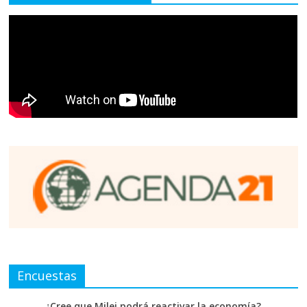
Encuestas
¿Cree que Milei podrá reactivar la economía?