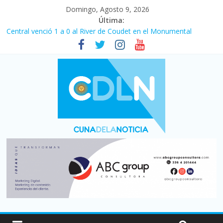
Domingo, Agosto 9, 2026
Última:
Central venció 1 a 0 al River de Coudet en el Monumental
La morosidad alcanzó su nivel más alto en dos décadas y ya
afecta a 400 mil deudores en Santa Fe
Desde que asumió Milei cerraron 41.000 kioscos: el sector
denuncia crisis como en 2001
Vacaciones de invierno con más movimiento y consumo
turístico: 4,6 millones de personas viajaron por el país, un 5,9%
más que en 2025
Fuerte caída de la venta de autos usados en julio: bajó un 12,6%
interanual