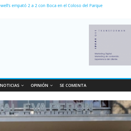
ewell’s empató 2 a 2 con Boca en el Coloso del Parque
erno con más movimiento y consumo turístico: 4,6 millones de person
venta de autos usados en julio: bajó un 12,6% interanual
 0 al River de Coudet en el Monumental
relaciones con el Gobierno nacional
NOTICIAS
OPINIÓN
SE COMENTA