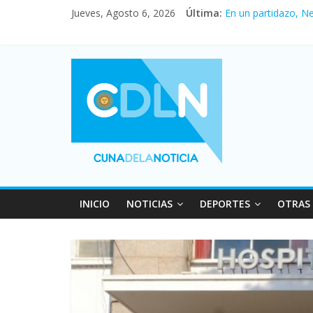
Jueves, Agosto 6, 2026
Última:
En un partidazo, N
Vacaciones de invi
Fuerte caída de la 
Central venció 1 a
Pullaro mejora sus 
INICIO
NOTICIAS
DEPORTES
OTRAS 