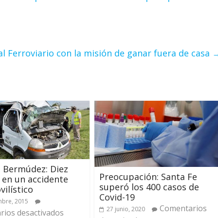
 al Ferroviario con la misión de ganar fuera de casa
 Bermúdez: Diez
Preocupación: Santa Fe
 en un accidente
superó los 400 casos de
ilístico
Covid-19
mbre, 2015
Comentarios
27 junio, 2020
ios desactivados