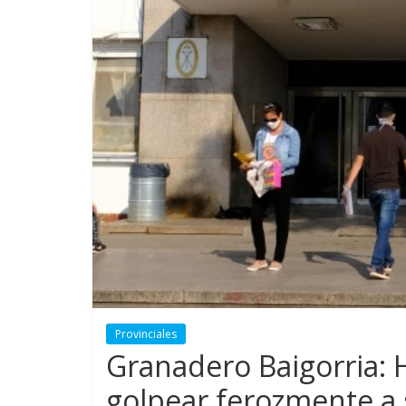
Provinciales
Granadero Baigorria: H
golpear ferozmente a 