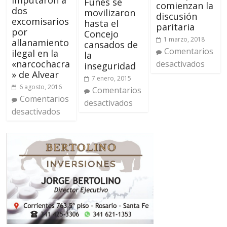
Imputaron a
Funes se
comienzan la
dos
movilizaron
discusión
excomisarios
hasta el
paritaria
por
Concejo
1 marzo, 2018
allanamiento
cansados de
Comentarios
ilegal en la
la
«narcochacra
desactivados
inseguridad
» de Alvear
7 enero, 2015
6 agosto, 2016
Comentarios
Comentarios
desactivados
desactivados