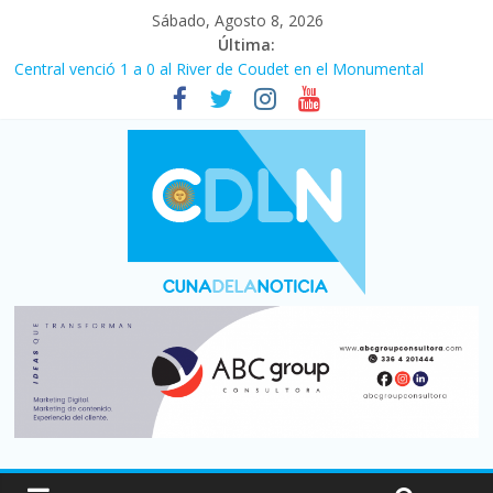
Sábado, Agosto 8, 2026
Última:
Central venció 1 a 0 al River de Coudet en el Monumental
La morosidad alcanzó su nivel más alto en dos décadas y ya
afecta a 400 mil deudores en Santa Fe
Desde que asumió Milei cerraron 41.000 kioscos: el sector
denuncia crisis como en 2001
Vacaciones de invierno con más movimiento y consumo
turístico: 4,6 millones de personas viajaron por el país, un 5,9%
más que en 2025
Fuerte caída de la venta de autos usados en julio: bajó un 12,6%
interanual