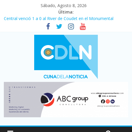
Sábado, Agosto 8, 2026
Última:
Central venció 1 a 0 al River de Coudet en el Monumental
La morosidad alcanzó su nivel más alto en dos décadas y ya
afecta a 400 mil deudores en Santa Fe
Desde que asumió Milei cerraron 41.000 kioscos: el sector
denuncia crisis como en 2001
Vacaciones de invierno con más movimiento y consumo
turístico: 4,6 millones de personas viajaron por el país, un 5,9%
más que en 2025
Fuerte caída de la venta de autos usados en julio: bajó un 12,6%
interanual