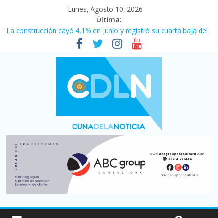
Lunes, Agosto 10, 2026
Última:
La construcción cayó 4,1% en junio y registró su cuarta baja del
año
El consumo sigue frenado: las ventas minoristas cayeron 3,8 en
julio y acumulan siete meses en baja
Newell’s cayó 2 a 1 ante Defensa y Justicia en Florencio Varela
por la cuarta fecha del Clausura
Milei y los errores no forzados
El agro argentino logró un récord histórico de exportaciones en
el primer semestre de 2026