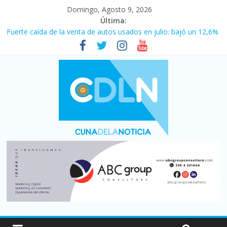
Domingo, Agosto 9, 2026
Última:
Fuerte caída de la venta de autos usados en julio: bajó un 12,6%
interanual
El agro argentino logró un récord histórico de exportaciones en
el primer semestre de 2026
La morosidad alcanzó su nivel más alto en dos décadas y ya
afecta a 400 mil deudores en Santa Fe
Desde que asumió Milei cerraron 41.000 kioscos: el sector
denuncia crisis como en 2001
Vacaciones de invierno con más movimiento y consumo
turístico: 4,6 millones de personas viajaron por el país, un 5,9%
más que en 2025