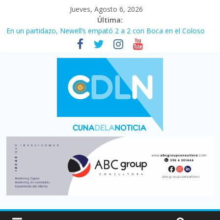
Jueves, Agosto 6, 2026
Última:
En un partidazo, Newell’s empató 2 a 2 con Boca en el Coloso
del Parque
Vacaciones de invierno con más movimiento y consumo
turístico: 4,6 millones de personas viajaron por el país, un 5,9%
más que en 2025
Fuerte caída de la venta de autos usados en julio: bajó un 12,6%
interanual
Central venció 1 a 0 al River de Coudet en el Monumental
Pullaro mejora sus relaciones con el Gobierno nacional