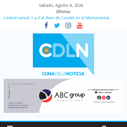
Sábado, Agosto 8, 2026
Última:
Central venció 1 a 0 al River de Coudet en el Monumental
La morosidad alcanzó su nivel más alto en dos décadas y ya
afecta a 400 mil deudores en Santa Fe
Desde que asumió Milei cerraron 41.000 kioscos: el sector
denuncia crisis como en 2001
Vacaciones de invierno con más movimiento y consumo
turístico: 4,6 millones de personas viajaron por el país, un 5,9%
más que en 2025
Fuerte caída de la venta de autos usados en julio: bajó un 12,6%
interanual