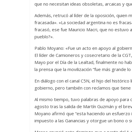
que no necesitan ideas obsoletas, arcaicas y qu
Además, retrucó al líder de la oposición, quien
fracasada». «La sociedad argentina no es fraca
fracasó, ese fue Mauricio Macri, que no estuvo a 
pueblo?».
Pablo Moyano: «Fue un acto en apoyo al gobier
El líder de Camioneros y cosecretario de la CGT
Mayo por el Día de la Lealtad, finalmente no hab
la prensa que la movilización “fue más grande 
En diálogo con el canal C5N, el hijo del históric
gobierno, pero también con reclamos que tiene q
Al mismo tiempo, tuvo palabras de apoyo para c
agosto tras la salida de Martín Guzmán y el brev
Moyano afirmó que “esta haciendo un esfuerzo 
impuesto a las Ganancias y otorgue un bono o su
Massa anunció este domingo que a partir del 1 