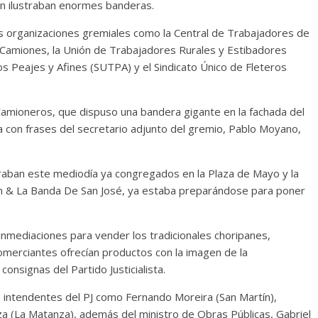
ién ilustraban enormes banderas.
es organizaciones gremiales como la Central de Trabajadores de
e Camiones, la Unión de Trabajadores Rurales y Estibadores
os Peajes y Afines (SUTPA) y el Sindicato Único de Fleteros
Camioneros, que dispuso una bandera gigante en la fachada del
za con frases del secretario adjunto del gremio, Pablo Moyano,
traban este mediodía ya congregados en la Plaza de Mayo y la
n & La Banda De San José, ya estaba preparándose para poner
s inmediaciones para vender los tradicionales choripanes,
merciantes ofrecían productos con la imagen de la
onsignas del Partido Justicialista.
s intendentes del PJ como Fernando Moreira (San Martín),
a (La Matanza), además del ministro de Obras Públicas, Gabriel