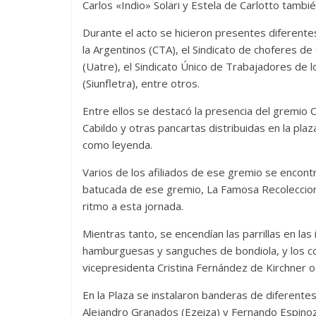
Carlos «Indio» Solari y Estela de Carlotto tamb
Durante el acto se hicieron presentes diferent
la Argentinos (CTA), el Sindicato de choferes d
(Uatre), el Sindicato Único de Trabajadores de l
(Siunfletra), entre otros.
Entre ellos se destacó la presencia del gremio 
Cabildo y otras pancartas distribuidas en la pla
como leyenda.
Varios de los afiliados de ese gremio se encon
batucada de ese gremio, La Famosa Recoleccio
ritmo a esta jornada.
Mientras tanto, se encendían las parrillas en la
hamburguesas y sanguches de bondiola, y los co
vicepresidenta Cristina Fernández de Kirchner o c
En la Plaza se instalaron banderas de diferente
Alejandro Granados (Ezeiza) y Fernando Espinoz