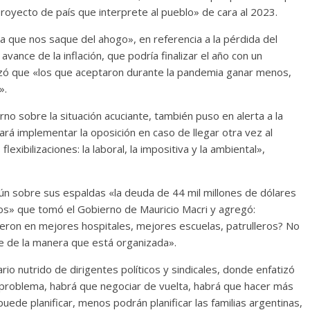
royecto de país que interprete al pueblo» de cara al 2023.
a que nos saque del ahogo», en referencia a la pérdida del
avance de la inflación, que podría finalizar el año con un
tizó que «los que aceptaron durante la pandemia ganar menos,
».
no sobre la situación acuciante, también puso en alerta a la
á implementar la oposición en caso de llegar otra vez al
lexibilizaciones: la laboral, la impositiva y la ambiental»,
ún sobre sus espaldas «la deuda de 44 mil millones de dólares
dos» que tomó el Gobierno de Mauricio Macri y agregó:
ieron en mejores hospitales, mejores escuelas, patrulleros? No
e de la manera que está organizada».
rio nutrido de dirigentes políticos y sindicales, donde enfatizó
problema, habrá que negociar de vuelta, habrá que hacer más
 puede planificar, menos podrán planificar las familias argentinas,