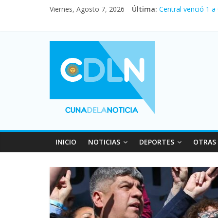
Viernes, Agosto 7, 2026
Última:
Central venció 1 a
La morosidad alca
Desde que asumió M
Vacaciones de invi
Fuerte caída de la
INICIO
NOTICIAS
DEPORTES
OTRAS 