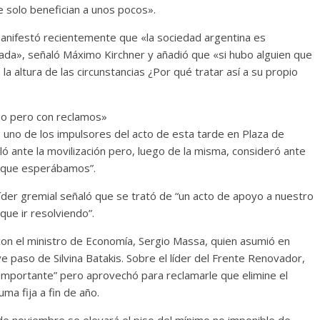
e solo benefician a unos pocos».
 manifestó recientemente que «la sociedad argentina es
sada», señaló Máximo Kirchner y añadió que «si hubo alguien que
la altura de las circunstancias ¿Por qué tratar así a su propio
no pero con reclamos»
, uno de los impulsores del acto de esta tarde en Plaza de
ló ante la movilización pero, luego de la misma, consideró ante
lo que esperábamos”.
o líder gremial señaló que se trató de “un acto de apoyo a nuestro
ue ir resolviendo”.
on el ministro de Economía, Sergio Massa, quien asumió en
e paso de Silvina Batakis. Sobre el líder del Frente Renovador,
importante” pero aprovechó para reclamarle que elimine el
ma fija a fin de año.
de noviembre se elevará el piso del mínimo no imponible de