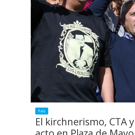
País
El kirchnerismo, CTA
acto en Plaza de Mayo e