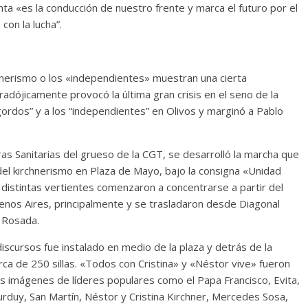
ta «es la conducción de nuestro frente y marca el futuro por el
con la lucha”.
chnerismo o los «independientes» muestran una cierta
radójicamente provocó la última gran crisis en el seno de la
gordos” y a los “independientes” en Olivos y marginó a Pablo
ras Sanitarias del grueso de la CGT, se desarrolló la marcha que
 del kirchnerismo en Plaza de Mayo, bajo la consigna «Unidad
as distintas vertientes comenzaron a concentrarse a partir del
enos Aires, principalmente y se trasladaron desde Diagonal
a Rosada.
iscursos fue instalado en medio de la plaza y detrás de la
ca de 250 sillas. «Todos con Cristina» y «Néstor vive» fueron
s imágenes de líderes populares como el Papa Francisco, Evita,
duy, San Martín, Néstor y Cristina Kirchner, Mercedes Sosa,