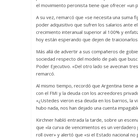
el movimiento peronista tiene que ofrecer «un p
A su vez, remarcó que «se necesita una suma fij
poder adquisitivo que sufren los salarios ante el 
crecimiento interanual superior al 100% y enfa
hoy están esperando que dejen de traicionarlos
Más allá de advertir a sus compañeros de gobier
sociedad respecto del modelo de país que buscar
Poder Ejecutivo. «Del otro lado se avecinan tres f
remarcó.
Al mismo tiempo, recordó que Argentina tiene a
con el FMI y la deuda con los acreedores priva
«¿Ustedes vieron esa deuda en los barrios, la v
hubo nada, nos han dejado una cuenta impagabl
Kirchner habló entrada la tarde, sobre un escena
que «la curva de vencimientos es un verdadero 
roll over» y alertó que «si el Estado nacional no