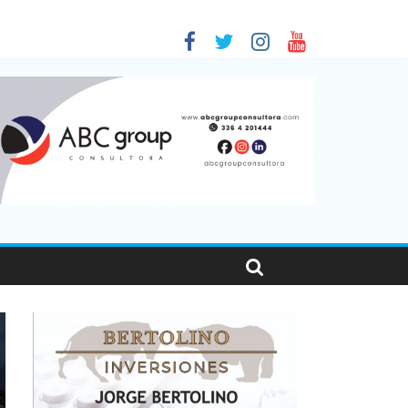
 en Santa Fe
1
nas viajaron por el país, un 5,9% más que en 2025