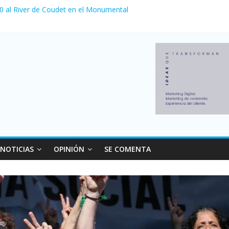
 0 al River de Coudet en el Monumental
nzó su nivel más alto en dos décadas y ya afecta a 400 mil deudores
ilei cerraron 41.000 kioscos: el sector denuncia crisis como en 200
erno con más movimiento y consumo turístico: 4,6 millones de perso
 venta de autos usados en julio: bajó un 12,6% interanual
NOTICIAS
OPINIÓN
SE COMENTA