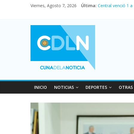
Viernes, Agosto 7, 2026
Última:
Central venció 1 a
La morosidad alca
Desde que asumió M
Vacaciones de invi
Fuerte caída de la
INICIO
NOTICIAS
DEPORTES
OTRAS 