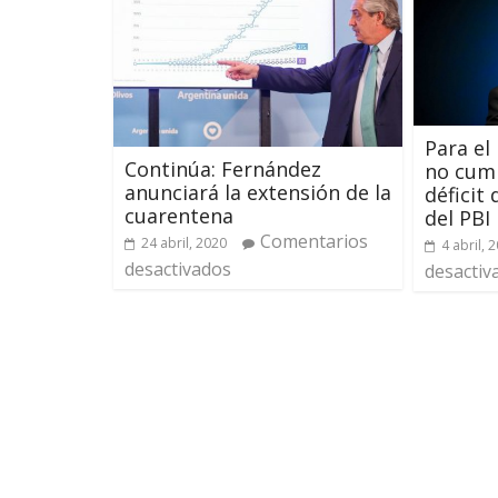
Para el
Continúa: Fernández
no cump
anunciará la extensión de la
déficit
cuarentena
del PBI
Comentarios
24 abril, 2020
4 abril, 
desactivados
desactiv