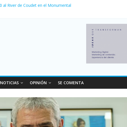
 0 al River de Coudet en el Monumental
nzó su nivel más alto en dos décadas y ya afecta a 400 mil deudores
ilei cerraron 41.000 kioscos: el sector denuncia crisis como en 200
erno con más movimiento y consumo turístico: 4,6 millones de perso
 venta de autos usados en julio: bajó un 12,6% interanual
NOTICIAS
OPINIÓN
SE COMENTA