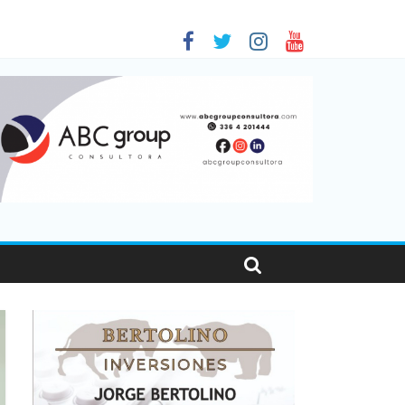
 en Santa Fe
1
nas viajaron por el país, un 5,9% más que en 2025