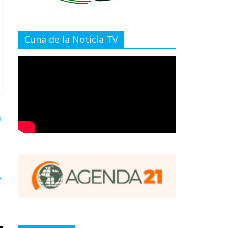
Cuna de la Noticia TV
a
→