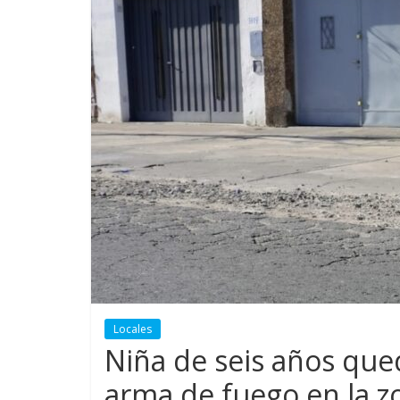
Locales
Niña de seis años que
arma de fuego en la z