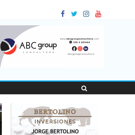
 en Santa Fe
01
nas viajaron por el país, un 5,9% más que en 2025