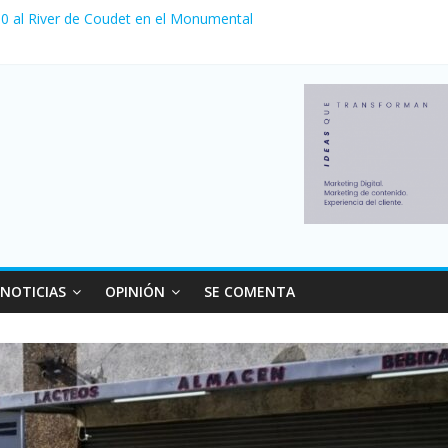
a 0 al River de Coudet en el Monumental
nzó su nivel más alto en dos décadas y ya afecta a 400 mil deudores
Milei cerraron 41.000 kioscos: el sector denuncia crisis como en 20
ierno con más movimiento y consumo turístico: 4,6 millones de perso
 venta de autos usados en julio: bajó un 12,6% interanual
NOTICIAS
OPINIÓN
SE COMENTA