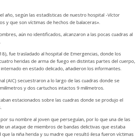
del año, según las estadísticas de nuestro hospital -Víctor
idos y que son víctimas de hechos de balaceras».
hombres, aún no identificados, alcanzaron a las pocas cuadras al
.
18), fue trasladado al hospital de Emergencias, donde los
uatro heridas de arma de fuego en distintas partes del cuerpo,
internado en estado delicado, añadieron los informantes.
nal (AIC) secuestraron a lo largo de las cuadras donde se
9 milímetros y dos cartuchos intactos 9 milímetros.
taban estacionados sobre las cuadras donde se produjo el
.
 por su nombre al joven que perseguían, por lo que una de las
 de un ataque de miembros de bandas delictivas que estaba
l que la niña herida y su madre que resultó ilesa fueron víctimas