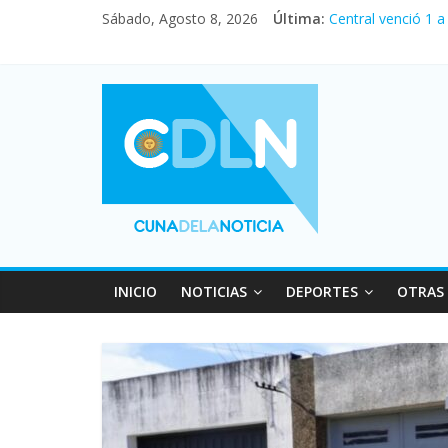
Sábado, Agosto 8, 2026
Última:
Central venció 1 
La morosidad alca
Desde que asumió 
Vacaciones de inv
Fuerte caída de la
INICIO
NOTICIAS
DEPORTES
OTRAS 