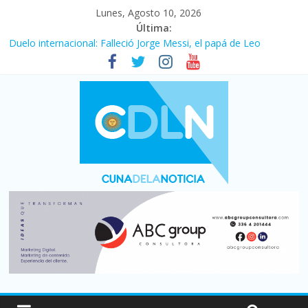
Lunes, Agosto 10, 2026
Última:
Duelo internacional: Falleció Jorge Messi, el papá de Leo
El consumo sigue frenado: las ventas minoristas cayeron 3,8 en
julio y acumulan siete meses en baja
Newell’s cayó 2 a 1 ante Defensa y Justicia en Florencio Varela
por la cuarta fecha del Clausura
El agro argentino logró un récord histórico de exportaciones en
el primer semestre de 2026
La construcción cayó 4,1% en junio y registró su cuarta baja del
año