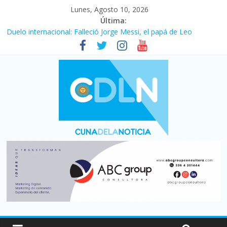
Lunes, Agosto 10, 2026
Última:
Duelo internacional: Falleció Jorge Messi, el papá de Leo
El consumo sigue frenado: las ventas minoristas cayeron 3,8 en
julio y acumulan siete meses en baja
Newell’s cayó 2 a 1 ante Defensa y Justicia en Florencio Varela
por la cuarta fecha del Clausura
El agro argentino logró un récord histórico de exportaciones en
el primer semestre de 2026
La construcción cayó 4,1% en junio y registró su cuarta baja del
año