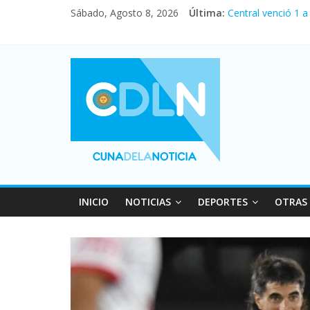
Sábado, Agosto 8, 2026
Última:
Central venció 1 
La morosidad alca
Desde que asumió 
Vacaciones de inv
Fuerte caída de la
INICIO
NOTICIAS
DEPORTES
OTRAS 