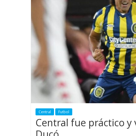
Central
Futbol
Central fue práctico y
Ducó