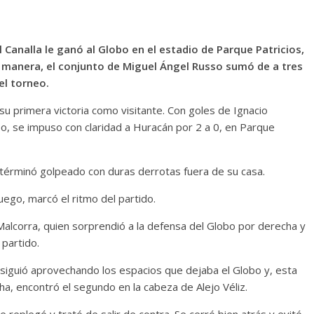
l Canalla le ganó al Globo en el estadio de Parque Patricios,
ta manera, el conjunto de Miguel Ángel Russo sumó de a tres
el torneo.
su primera victoria como visitante. Con goles de Ignacio
po, se impuso con claridad a Huracán por 2 a 0, en Parque
términó golpeado con duras derrotas fuera de su casa.
ego, marcó el ritmo del partido.
 Malcorra, quien sorprendió a la defensa del Globo por derecha y
 partido.
 siguió aprovechando los espacios que dejaba el Globo y, esta
ha, encontró el segundo en la cabeza de Alejo Véliz.
replegó y trató de salir de contra. Se cerró bien atrás y evitó