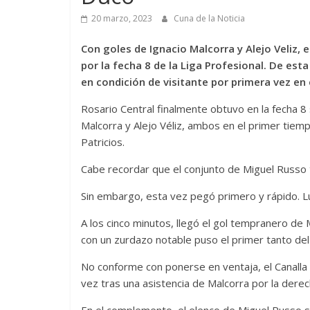
20 marzo, 2023
Cuna de la Noticia
Con goles de Ignacio Malcorra y Alejo Veliz, e
por la fecha 8 de la Liga Profesional. De es
en condición de visitante por primera vez en 
Rosario Central finalmente obtuvo en la fecha 8 
Malcorra y Alejo Véliz, ambos en el primer tiem
Patricios.
Cabe recordar que el conjunto de Miguel Russo 
Sin embargo, esta vez pegó primero y rápido. Lu
A los cinco minutos, llegó el gol tempranero de
con un zurdazo notable puso el primer tanto del
No conforme con ponerse en ventaja, el Canalla
vez tras una asistencia de Malcorra por la derec
En el complemento, el elenco de Miguel Russo se 