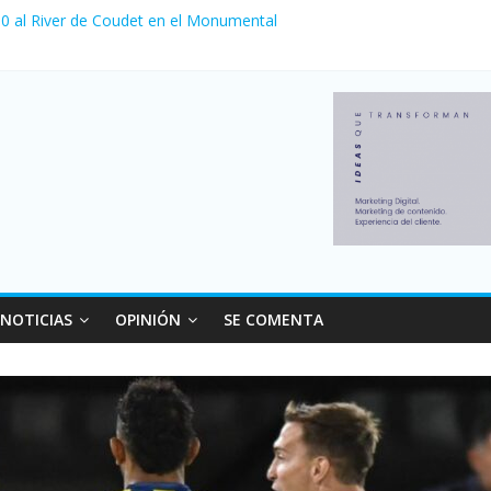
a 0 al River de Coudet en el Monumental
nzó su nivel más alto en dos décadas y ya afecta a 400 mil deudores
Milei cerraron 41.000 kioscos: el sector denuncia crisis como en 20
ierno con más movimiento y consumo turístico: 4,6 millones de perso
 venta de autos usados en julio: bajó un 12,6% interanual
NOTICIAS
OPINIÓN
SE COMENTA