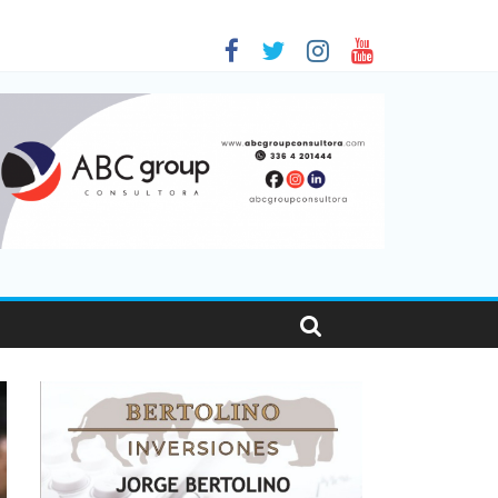
 en Santa Fe
01
nas viajaron por el país, un 5,9% más que en 2025