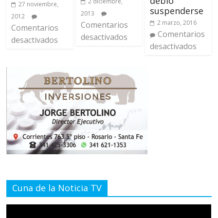
debió
2 diciembre,
27 noviembre,
suspenderse
2013
2012
2 marzo, 2016
Comentarios
Comentarios
Comentarios
desactivados
desactivados
desactivados
Cuna de la Noticia TV