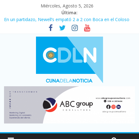
Miércoles, Agosto 5, 2026
Última:
En un partidazo, Newell’s empató 2 a 2 con Boca en el Coloso
del Parque
Vacaciones de invierno con más movimiento y consumo
turístico: 4,6 millones de personas viajaron por el país, un 5,9%
más que en 2025
Fuerte caída de la venta de autos usados en julio: bajó un 12,6%
interanual
Central venció 1 a 0 al River de Coudet en el Monumental
Pullaro mejora sus relaciones con el Gobierno nacional