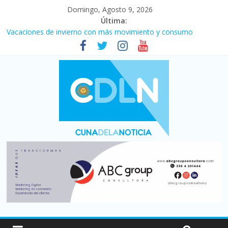
Domingo, Agosto 9, 2026
Última:
Vacaciones de invierno con más movimiento y consumo
turístico: 4,6 millones de personas viajaron por el país, un 5,9%
más que en 2025
El agro argentino logró un récord histórico de exportaciones en
el primer semestre de 2026
Duelo internacional: Falleció Jorge Messi, el papá de Leo
La morosidad alcanzó su nivel más alto en dos décadas y ya
afecta a 400 mil deudores en Santa Fe
Desde que asumió Milei cerraron 41.000 kioscos: el sector
denuncia crisis como en 2001