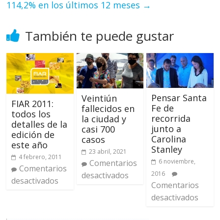
114,2% en los últimos 12 meses
→
También te puede gustar
Pensar Santa
Veintiún
FIAR 2011:
Fe de
fallecidos en
todos los
recorrida
la ciudad y
detalles de la
junto a
casi 700
edición de
Carolina
casos
este año
Stanley
23 abril, 2021
4 febrero, 2011
6 noviembre,
Comentarios
Comentarios
2016
desactivados
desactivados
Comentarios
desactivados