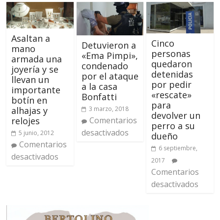
Asaltan a
Cinco
Detuvieron a
mano
personas
«Ema Pimpi»,
armada una
quedaron
condenado
joyería y se
detenidas
por el ataque
llevan un
por pedir
a la casa
importante
«rescate»
Bonfatti
botín en
para
3 marzo, 2018
alhajas y
devolver un
Comentarios
relojes
perro a su
desactivados
5 junio, 2012
dueño
Comentarios
6 septiembre,
desactivados
2017
Comentarios
desactivados