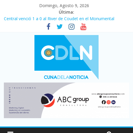
Domingo, Agosto 9, 2026
Última:
Central venció 1 a 0 al River de Coudet en el Monumental
La morosidad alcanzó su nivel más alto en dos décadas y ya
afecta a 400 mil deudores en Santa Fe
Desde que asumió Milei cerraron 41.000 kioscos: el sector
denuncia crisis como en 2001
Vacaciones de invierno con más movimiento y consumo
turístico: 4,6 millones de personas viajaron por el país, un 5,9%
más que en 2025
Fuerte caída de la venta de autos usados en julio: bajó un 12,6%
interanual