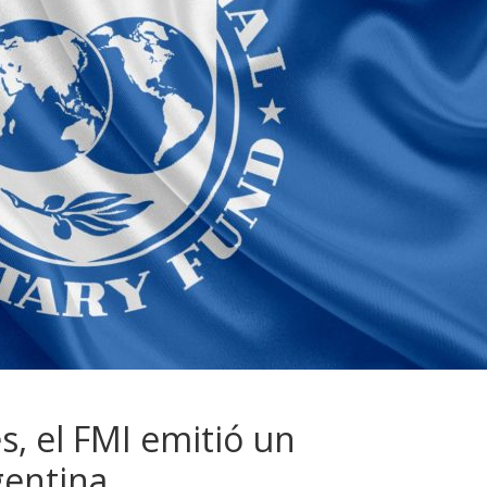
s, el FMI emitió un
entina