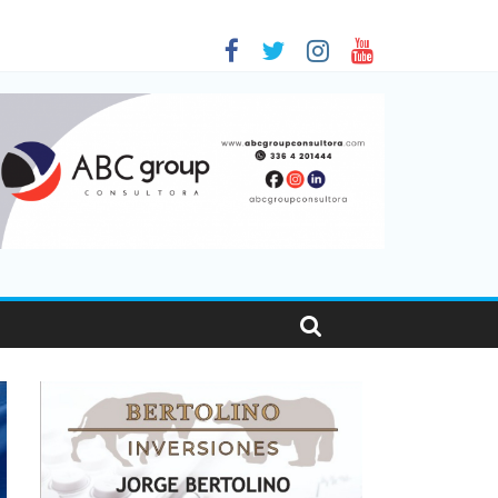
 en Santa Fe
1
nas viajaron por el país, un 5,9% más que en 2025