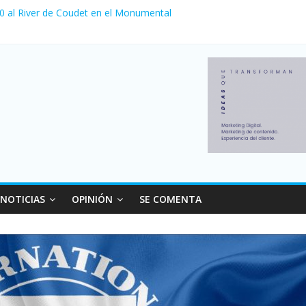
 0 al River de Coudet en el Monumental
nzó su nivel más alto en dos décadas y ya afecta a 400 mil deudores
ilei cerraron 41.000 kioscos: el sector denuncia crisis como en 200
erno con más movimiento y consumo turístico: 4,6 millones de perso
 venta de autos usados en julio: bajó un 12,6% interanual
NOTICIAS
OPINIÓN
SE COMENTA