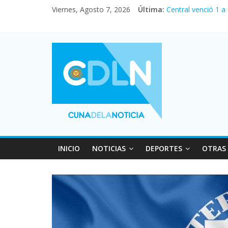
Viernes, Agosto 7, 2026
Última:
Central venció 1 a
La morosidad alca
Desde que asumió M
Vacaciones de invi
Fuerte caída de la
INICIO
NOTICIAS
DEPORTES
OTRAS 