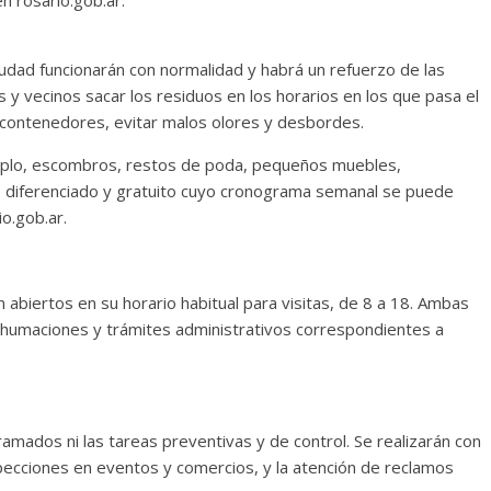
iudad funcionarán con normalidad y habrá un refuerzo de las
s y vecinos sacar los residuos en los horarios en los que pasa el
e contenedores, evitar malos olores y desbordes.
mplo, escombros, restos de poda, pequeños muebles,
io diferenciado y gratuito cuyo cronograma semanal se puede
o.gob.ar.
 abiertos en su horario habitual para visitas, de 8 a 18. Ambas
 inhumaciones y trámites administrativos correspondientes a
ramados ni las tareas preventivas y de control. Se realizarán con
specciones en eventos y comercios, y la atención de reclamos