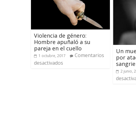
Violencia de género:
Hombre apuñaló a su
pareja en el cuello
Un muer
Comentarios
1 octubre, 2017
por ata
desactivados
sangrie
2 junio, 
desactiv