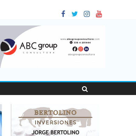
 en Santa Fe
01
nas viajaron por el país, un 5,9% más que en 2025