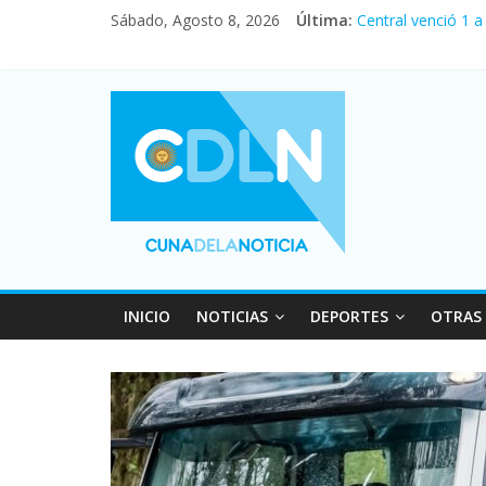
Sábado, Agosto 8, 2026
Última:
Central venció 1 
La morosidad alca
Desde que asumió 
Vacaciones de inv
Fuerte caída de la
INICIO
NOTICIAS
DEPORTES
OTRAS 