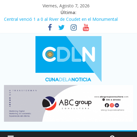
Viernes, Agosto 7, 2026
Última:
Central venció 1 a 0 al River de Coudet en el Monumental
La morosidad alcanzó su nivel más alto en dos décadas y ya
afecta a 400 mil deudores en Santa Fe
Desde que asumió Milei cerraron 41.000 kioscos: el sector
denuncia crisis como en 2001
Vacaciones de invierno con más movimiento y consumo
turístico: 4,6 millones de personas viajaron por el país, un 5,9%
más que en 2025
Fuerte caída de la venta de autos usados en julio: bajó un 12,6%
interanual