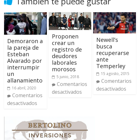
También te puede gustar
Proponen
Newell’s
Demoraron a
crear un
busca
la pareja de
registro de
recuperarse
Esteban
deudores
ante
Alvarado por
laborales
Temperley
interrumpir
morosos
un
15 agosto, 2015
5 junio, 2018
allanamiento
Comentarios
Comentarios
16 abril, 2020
desactivados
desactivados
Comentarios
desactivados