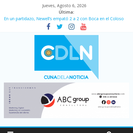
Jueves, Agosto 6, 2026
Última:
En un partidazo, Newell’s empató 2 a 2 con Boca en el Coloso
del Parque
Vacaciones de invierno con más movimiento y consumo
turístico: 4,6 millones de personas viajaron por el país, un 5,9%
más que en 2025
Fuerte caída de la venta de autos usados en julio: bajó un 12,6%
interanual
Central venció 1 a 0 al River de Coudet en el Monumental
Pullaro mejora sus relaciones con el Gobierno nacional